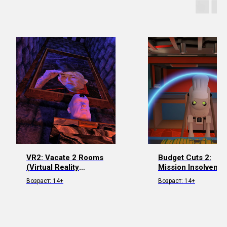
VR2: Vacate 2 Rooms
Budget Cuts 2:
(Virtual Reality
Mission Insolvency
Escape)
Возраст: 14+
Возраст: 14+